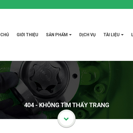
 CHỦ
GIỚI THIỆU
SẢN PHẨM
DỊCH VỤ
TÀI LIỆU
404 - KHÔNG TÌM THẤY TRANG