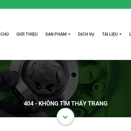
 CHỦ
GIỚI THIỆU
SẢN PHẨM
DỊCH VỤ
TÀI LIỆU
404 - KHÔNG TÌM THẤY TRANG