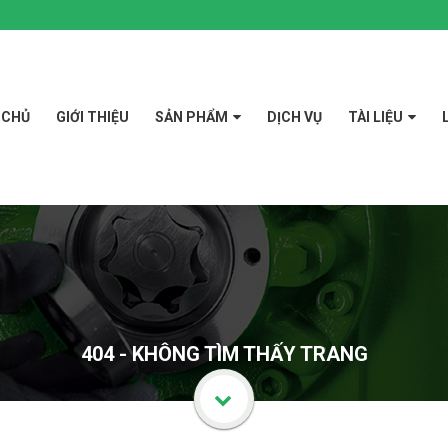
 CHỦ
GIỚI THIỆU
SẢN PHẨM
DỊCH VỤ
TÀI LIỆU
404 - KHÔNG TÌM THẤY TRANG